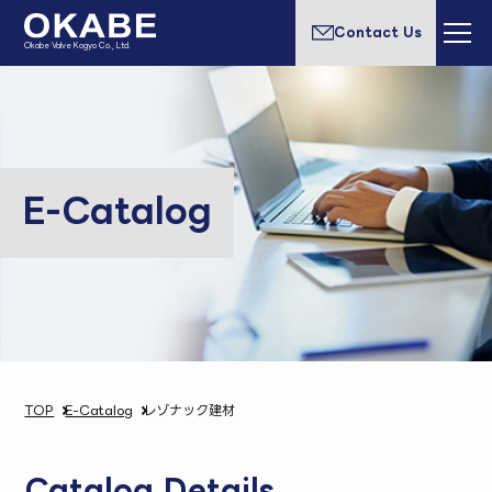
Contact Us
Okabe Valve Kogyo Co., Ltd.
E-Catalog
TOP
E-Catalog
レゾナック建材
Catalog Details