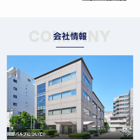
COMPANY
会社情報
岡部バルブについて