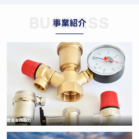
BUSINESS
事業紹介
豊富な商品力