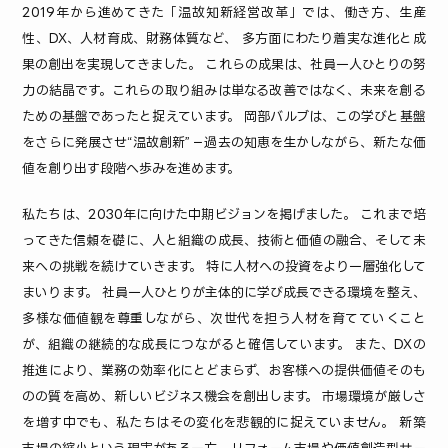
2019年から進めてきた「温故知新経営改革」では、働き方、生産
性、DX、人材育成、財務体質など、 多方面にわたり着実な進化と成
果の創出を実現してきました。 これらの成果は、社員一人ひとりの努
力の結晶です。これらの取り組みは単なる改善ではなく、未来を創る
ための基盤であったと捉えています。 岡部バルブは、この学びと基盤
をさらに発展させ“温故創新”－過去の知恵を生かしながら、新たな価
値を創り出す段階へ歩みを進めます。
私たちは、2030年に向けた中期ビジョンを掲げました。 これまで培
ってきた信頼を礎に、人と組織の成長、技術と価値の融合、そして未
来への挑戦を続けていきます。 特に人材への投資をより一層強化して
まいります。 社員一人ひとりが主体的に学び成長できる環境を整え、
多様な価値観を尊重しながら、次世代を担う人材を育てていくこと
が、組織の継続的な成長につながると確信しています。 また、DXの
推進により、業務の効率化にとどまらず、お客様への提供価値そのも
のの質を高め、新しいビジネス機会を創出します。 市場環境が厳しさ
を増す中でも、私たちはその変化を悲観的に捉えていません。 新築