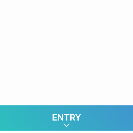
年齢・社歴に関係なく、成果や取り組み姿勢を
評価します。
A
20代で責任あるポジションに就く社員もいま
す。
Q
どんな人が活躍していますか？
人と話すことが好きな方、コツコツ学べる方、
A
相手の立場で考えられる方が活躍しています。
ENTRY