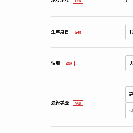
ふりがな
姓
必須
生年月日
必須
性別
必須
最終学歴
必須