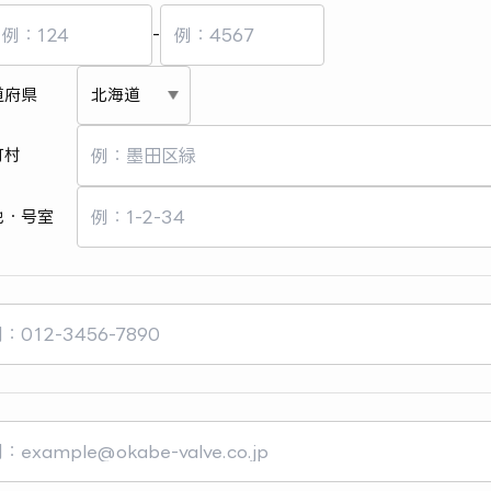
-
道府県
町村
地・号室