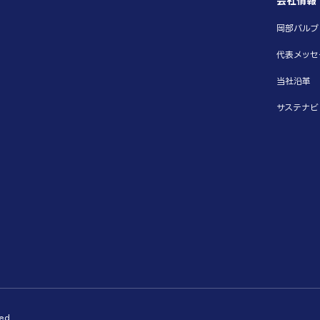
会社情報
岡部バルブ
代表メッセ
当社沿革
サステナビ
ed.