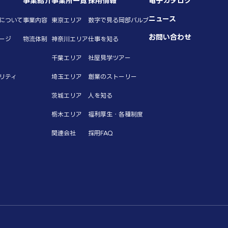
事業紹介
事業所一覧
採用情報
電子カタログ
ニュース
について
事業内容
東京エリア
数字で見る岡部バルブ
お問い合わせ
ージ
物流体制
神奈川エリア
仕事を知る
千葉エリア
社屋見学ツアー
リティ
埼玉エリア
創業のストーリー
茨城エリア
人を知る
栃木エリア
福利厚生・各種制度
関連会社
採用FAQ