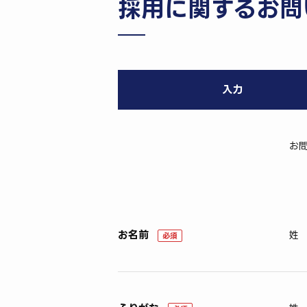
採用に関するお問
入力
お
お名前
姓
必須