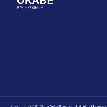
岡部バルブ工業株式会社
Copyright (c) 2011 Okabe Valve Kogyo Co., Ltd. All rights reserv