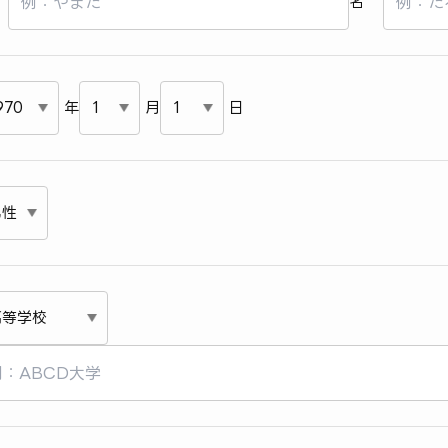
名
年
月
日