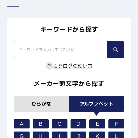
キーワードから探す
?
カタログの使い方
メーカー頭文字から探す
ひらがな
アルファベット
A
B
C
D
E
F
G
H
I
J
K
L