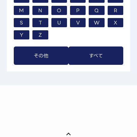
M
N
O
P
Q
R
S
T
U
V
W
X
Y
Z
その他
すべて