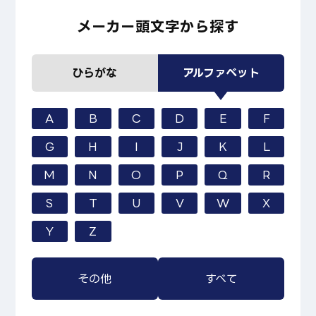
メーカー頭文字から探す
ひらがな
アルファベット
A
B
C
D
E
F
G
H
I
J
K
L
M
N
O
P
Q
R
S
T
U
V
W
X
Y
Z
その他
すべて