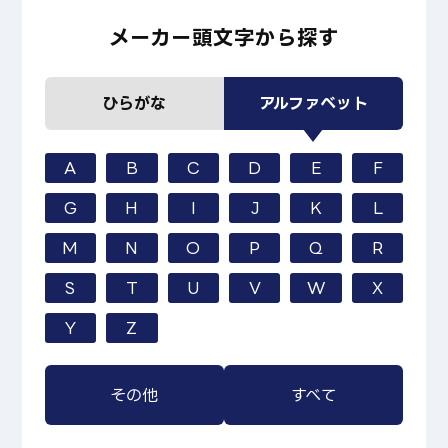
メーカー頭文字から探す
ひらがな
アルファベット
A
B
C
D
E
F
G
H
I
J
K
L
M
N
O
P
Q
R
S
T
U
V
W
X
Y
Z
その他
すべて