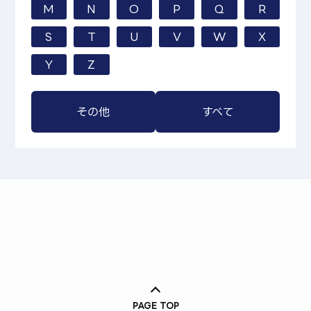
M
N
O
P
Q
R
S
T
U
V
W
X
Y
Z
その他
すべて
PAGE TOP