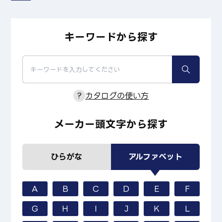
キーワードから探す
?
カタログの使い方
メーカー頭文字から探す
ひらがな
アルファベット
A
B
C
D
E
F
G
H
I
J
K
L